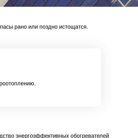
апасы рано или поздно истощатся.
троотоплению.
одство энергоэффективных обогревателей